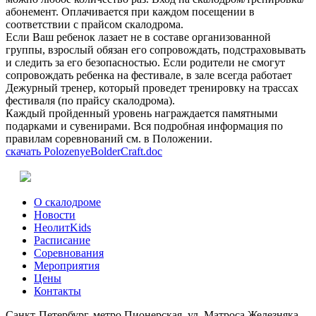
абонемент. Оплачивается при каждом посещении в
соответствии с прайсом скалодрома.
Если Ваш ребенок лазает не в составе организованной
группы, взрослый обязан его сопровождать, подстраховывать
и следить за его безопасностью. Если родители не смогут
сопровождать ребенка на фестивале, в зале всегда работает
Дежурный тренер, который проведет тренировку на трассах
фестиваля (по прайсу скалодрома).
Каждый пройденный уровень награждается памятными
подарками и сувенирами. Вся подробная информация по
правилам соревнований см. в Положении.
скачать PolozenyeBolderCraft.doc
О скалодроме
Новости
НеолитKids
Расписание
Соревнования
Мероприятия
Цены
Контакты
Санкт-Петербург, метро Пионерская, ул. Матроса Железняка,