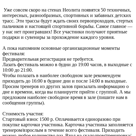
Уже совсем скоро на стенах Неолита появятся 50 техничных,
интересных, разнообразных, спортивных и забавных детских
трасс. Эти трассы будут ждать своих первопроходцев, стертых
пальчиков и настоящей спортивной борьбы. Самое главное —
у нас нет проигравших! Все участники получают приятные
подарки и сувениры за прохождение каждого уровня.
А пока напомним основные организационные моменты
фестиваля:
Предварительная регистрация не требуется.
Лазать фестиваль можно в будни до 19:00 часов, в выходные с
10:00 до 21:00.
Чтобы полазать в наиболее свободном зале рекомендуем
приходить до 16:00 в будние дни и после 14:00 в выходные.
Просим тренеров из других залов присылать информацию о
дне и времени, когда вы планируете прийти с группой. А мы
предложим наиболее свободное время в зале (пишите нам в
сообщения группы).
Стоимость участия:
Стартовый взнос 1500 р. Оплачивается единоразово при
покупке карточки участника. Карточка участника заполняется
тренером/взрослым в течение всего фестиваля. Приходить
можно любое количество раз. Вход на скалодром/тренировка/