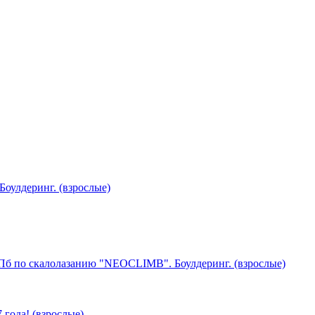
Боулдеринг.
(взрослые)
Пб по скалолазанию "NEOCLIMB". Боулдеринг.
(взрослые)
 года!
(взрослые)