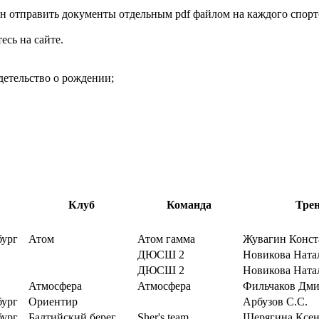
жен отправить документы отдельным pdf файлом на каждого спо
есь на сайте.
детельство о рождении;
Клуб
Команда
Тре
бург
Атом
Атом гамма
Жувагин Конст
ДЮСШ 2
Новикова Ната
ДЮСШ 2
Новикова Ната
Атмосфера
Атмосфера
Фильчаков Дм
бург
Ориентир
Арбузов С.С.
бург
Балтийский берег
Sher's team
Шерягина Ксе