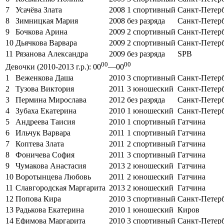
7
Усачёва Злата
2008
1 спортивный
Санкт-Петер
8
Зимницкая Мария
2008
без разряда
Санкт-Петер
9
Бочкова Арина
2009
2 спортивный
Санкт-Петер
10
Дьячкова Варвара
2009
2 спортивный
Санкт-Петер
11
Рязанова Александра
2009
без разряда
SPB
00
00
Девочки (2010-2013 г.р.): 00
—00
1
Веженкова Даша
2010
3 спортивный
Санкт-Петер
2
Тузова Виктория
2011
3 юношеский
Санкт-Петер
3
Пермина Мирослава
2012
без разряда
Санкт-Петер
4
Зубаха Екатерина
2010
1 юношеский
Санкт-Петер
5
Андреева Таисия
2010
1 спортивный
Гатчина
6
Ильчук Варвара
2011
1 спортивный
Гатчина
7
Коптева Злата
2011
2 спортивный
Гатчина
8
Фоничева София
2011
3 спортивный
Гатчина
9
Чумакова Анастасия
2013
2 юношеский
Гатчина
10
Воротынцева Любовь
2011
2 юношеский
Гатчина
11
Славгородская Маргарита
2013
2 юношеский
Гатчина
12
Попова Кира
2010
3 спортивный
Санкт-Петер
13
Радькова Екатерина
2010
1 юношеский
Киров
14
Ефимова Маргарита
2010
3 спортивный
Санкт-Петер