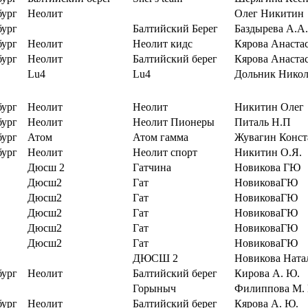
бург
Неолит
Олег Никитин
бург
Балтийский Берег
Баздырева А.А.
бург
Неолит
Неолит кидс
Кярова Анаста
бург
Неолит
Балтийский берег
Кярова Анаста
Lu4
Lu4
Дольник Нико
бург
Неолит
Неолит
Никитин Олег
бург
Неолит
Неолит Пионеры
Питаль Н.П
бург
Атом
Атом гамма
Жувагин Конст
бург
Неолит
Неолит спорт
Никитин О.Я.
Дюсш 2
Гатчина
Новикова ГЮ
Дюсш2
Гат
НовиковаГЮ
Дюсш2
Гат
НовиковаГЮ
Дюсш2
Гат
НовиковаГЮ
Дюсш2
Гат
НовиковаГЮ
Дюсш2
Гат
НовиковаГЮ
ДЮСШ 2
Новикова Ната
бург
Неолит
Балтийский берег
Кирова А. Ю.
Горыныч
Филиппова М.
бург
Неолит
Балтийский берег
Кярова А. Ю.