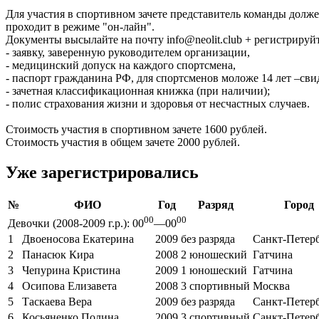
Для участия в спортивном зачете представитель команды дол
проходит в режиме "он-лайн".
Документы высылайте на почту info@neolit.club + регистрируйт
- заявку, заверенную руководителем организации,
- медицинский допуск на каждого спортсмена,
- паспорт гражданина РФ, для спортсменов моложе 14 лет –сви
- зачетная классификационная книжка (при наличии);
- полис страхования жизни и здоровья от несчастных случаев.
Стоимость участия в спортивном зачете 1600 рублей.
Стоимость участия в общем зачете 2000 рублей.
Уже зарегистрировались
№
ФИО
Год
Разряд
Город
00
00
Девочки (2008-2009 г.р.): 00
—00
1
Двоеносова Екатерина
2009
без разряда
Санкт-Петер
2
Панасюк Кира
2008
2 юношеский
Гатчина
3
Чепурина Кристина
2009
1 юношеский
Гатчина
4
Осипова Елизавета
2008
3 спортивный
Москва
5
Таскаева Вера
2009
без разряда
Санкт-Петер
6
Косьяненко Полина
2009
3 спортивный
Санкт-Петер