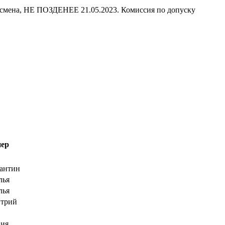
ртсмена, НЕ ПОЗДЕНЕЕ 21.05.2023. Комиссия по допуску
нер
антин
лья
лья
итрий
ния