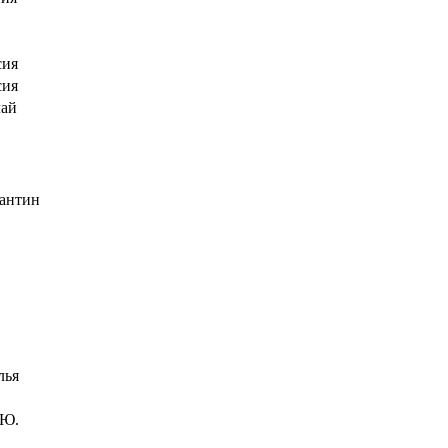
сия
сия
лай
антин
лья
 Ю.